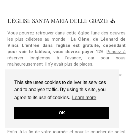
L’ÉGLISE SANTA MARIA DELLE GRAZIE ⛪
Vous pourrez retrouver dans cette église l’une des oeuvres
les plus célèbres au monde :
La Cène, de Léonard de
Vinci
.
L’entrée dans l’église est gratuite, cependant
pour voir le tableau, vous devrez payer 12€
.
Pensez à
réserver longtemps à l’avance
, car pour nous
malheureusement, il n’y avait plus de places.
📍Piazza di Santa Maria delle Grazie, 20123 Milano MI, Italie
This site uses cookies to deliver its services
⏱ Ouvert de 8h15 à 19h. Fermée le lundi.
and to analyse traffic. By using this site, you
💶 12€ pour voir la scène.
Ici
pour réserver son billet.
agree to its use of cookies.
Learn more
OK
LES NAVIGLIS 🍹
Enfin, à la fin de votre journée et pour le coucher de soleil,