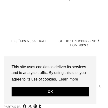
LES ÎLES NUSA | BALI
GUIDE : UN WEEK-END À
LONDRES !
This site uses cookies to deliver its services
and to analyse traffic. By using this site, you
agree to its use of cookies.
Learn more
UBUD, LE COEUR
UN WEEK-END DE NOËL À
ARTISTIQUE ET SPIRITUEL
STRASBOURG !
OK
DE …
PARTAGER: