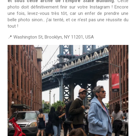
et sous cette arche de l’Empire State Building.
Cette
photo doit définitivement finir sur votre Instagram ! Encore
une fois, levez-vous très tôt, car un enfer de prendre une
belle photo sinon… j’ai tenté, et ce n’est pas une réussite du
tout !
📍 Washington St, Brooklyn, NY 11201, USA