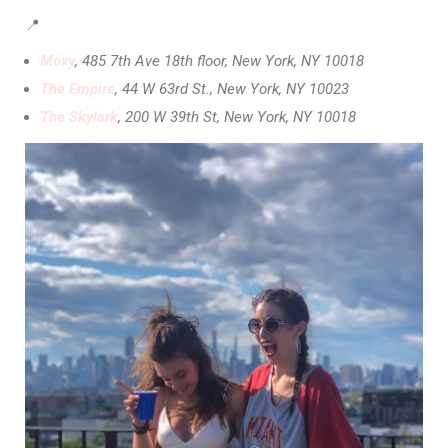
📍
Moxy
, 485 7th Ave 18th floor, New York, NY 10018
The Empire
, 44 W 63rd St., New York, NY 10023
The Skylark
, 200 W 39th St, New York, NY 10018